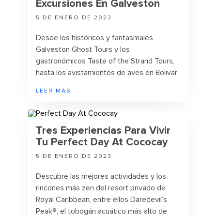
Excursiones En Galveston
5 DE ENERO DE 2023
Desde los históricos y fantasmales
Galveston Ghost Tours y los
gastronómicos Taste of the Strand Tours,
hasta los avistamientos de aves en Bolivar
Flats y las visitas al Bishop's Palace y la
LEER MÁS
mansión Moody, estos son los mejores
recorridos y puntos de interés en
Galveston que no debes perderte.
Tres Experiencias Para Vivir
Tu Perfect Day At Cococay
5 DE ENERO DE 2023
Descubre las mejores actividades y los
rincones más zen del resort privado de
Royal Caribbean, entre ellos Daredevil’s
Peak®, el tobogán acuático más alto de