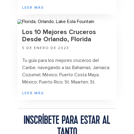
Norteamérica, la piscina con simulador de
LEER MÁS
olas más grande del Caribe y las
impactantes playas de Chill Island℠, con
cabañas flotantes privadas.
Los 10 Mejores Cruceros
Desde Orlando, Florida
5 DE ENERO DE 2023
Tu guía para los mejores cruceros del
Caribe, navegando a las Bahamas; Jamaica;
Cozumel, México; Puerto Costa Maya,
México; Puerto Rico; St. Maarten; St.
Thomas; y Roatán, Honduras.
LEER MÁS
INSCRÍBETE PARA ESTAR AL
TANTO