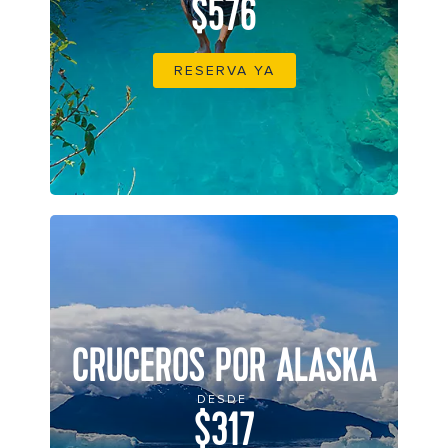
$576
RESERVA YA
CRUCEROS POR ALASKA
DESDE
$317