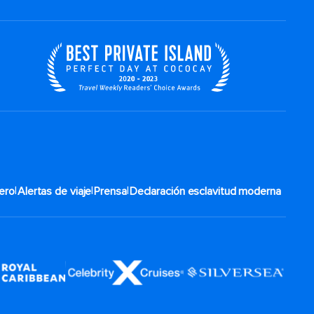
|
|
|
ero
Alertas de viaje
Prensa
Declaración esclavitud moderna