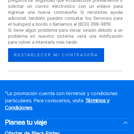
pregunta de seguridad que estableciste previamente o
solicitar un correo electrónico con un enlace para
ingresar una nueva contraseña. Si necesitas ayuda
adicional, también puedes consultar los Servicios para
el huésped a bordo o llamarnos al (800) 398-9819.
Si tiene algún problema para iniciar sesión debido a un
problema en nuestro sistema, verá una notificación
para volver a intentarlo más tarde.
RESTABLECER MI CONTRASEÑA
*La promoción cuenta con términos y condiciones
particulares. Para conocerlos, visite
Términos y
Condiciones
.
Planea tu viaje
Ofertas de Black Friday