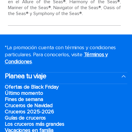
en el Allure of the Seas®, Harmony of the Seas®,
Mariner of the Seas®, Navigator of the Seas®, Oasis of
the Seas® y Symphony of the Seas®.
*La promoción cuenta con términos y condiciones
particulares. Para conocerlos, visite
Términos y
Condiciones
.
Planea tu viaje
Ofertas de Black Friday
Último momento
Fines de semana
Cruceros de Navidad
Cruceros 2025-2026
Guías de cruceros
Los cruceros más grandes
Vacaciones en familia