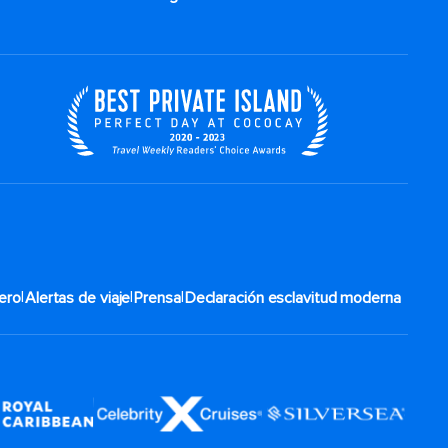
|
|
|
ero
Alertas de viaje
Prensa
Declaración esclavitud moderna