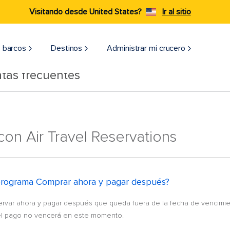
Visitando desde United States?
Ir al sitio
 barcos
Destinos
Administrar mi crucero
tas frecuentes
on Air Travel Reservations
programa Comprar ahora y pagar después?
rvar ahora y pagar después que queda fuera de la fecha de vencimient
 el pago no vencerá en este momento.