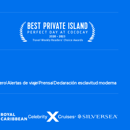
|
|
|
ero
Alertas de viaje
Prensa
Declaración esclavitud moderna