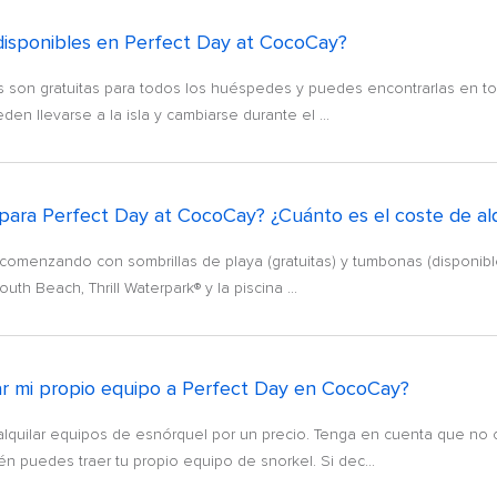
as disponibles en Perfect Day at CocoCay?
as son gratuitas para todos los huéspedes y puedes encontrarlas en tod
en llevarse a la isla y cambiarse durante el ...
para Perfect Day at CocoCay? ¿Cuánto es el coste de alq
comenzando con sombrillas de playa (gratuitas) y tumbonas (disponibl
uth Beach, Thrill Waterpark® y la piscina ...
var mi propio equipo a Perfect Day en CocoCay?
n alquilar equipos de esnórquel por un precio. Tenga en cuenta que n
 puedes traer tu propio equipo de snorkel. Si dec...