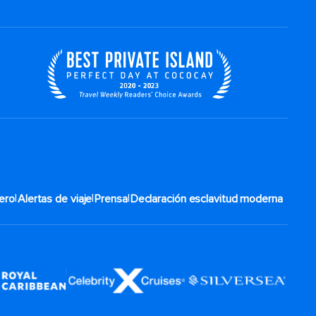
|
|
|
ero
Alertas de viaje
Prensa
Declaración esclavitud moderna