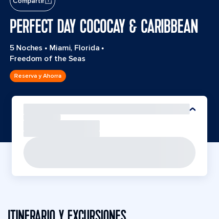
Compartir
PERFECT DAY COCOCAY & CARIBBEAN
5 Noches
•
Miami, Florida
•
Freedom of the Seas
Reserva y Ahorra
ITINERARIO Y EXCURSIONES