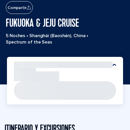
Compartir
FUKUOKA & JEJU CRUISE
5 Noches
•
Shanghái (Baoshán), China
•
Spectrum of the Seas
ITINERARIO Y EXCURSIONES