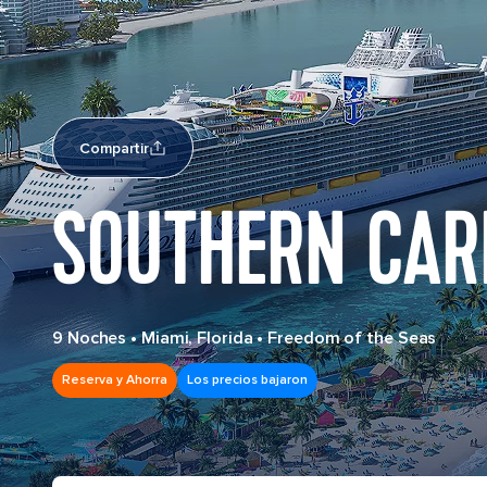
Compartir
SOUTHERN CAR
9 Noches
•
Miami, Florida
•
Freedom of the Seas
Reserva y Ahorra
Los precios bajaron