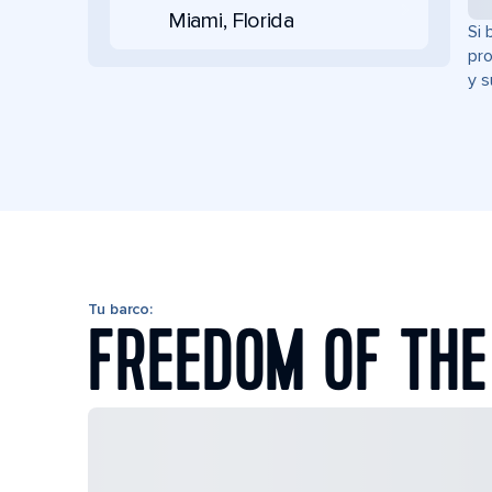
Miami, Florida
Si 
pro
y s
Tu barco:
FREEDOM OF THE