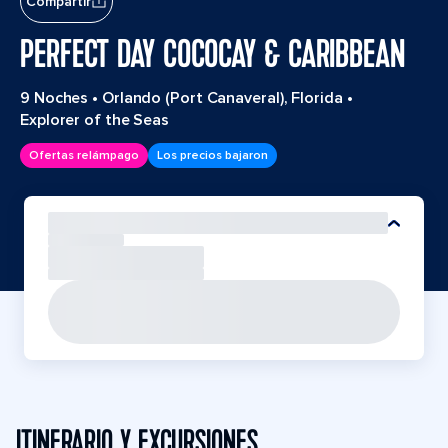
Compartir
PERFECT DAY COCOCAY & CARIBBEAN
9 Noches
•
Orlando (Port Canaveral), Florida
•
Explorer of the Seas
Ofertas relámpago
Los precios bajaron
ITINERARIO Y EXCURSIONES