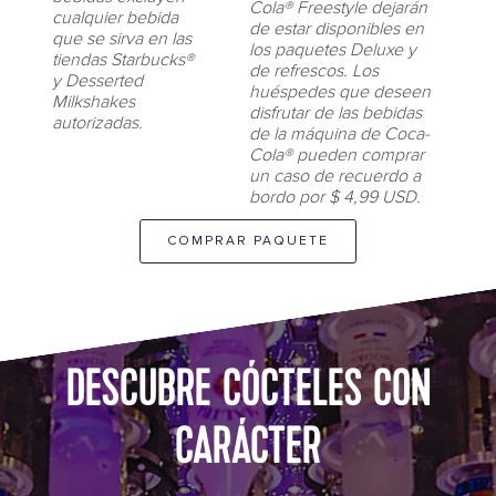
Cola® Freestyle dejarán
cualquier bebida
de estar disponibles en
que se sirva en las
los paquetes Deluxe y
tiendas Starbucks®
de refrescos. Los
y Desserted
huéspedes que deseen
Milkshakes
disfrutar de las bebidas
autorizadas.
de la máquina de Coca-
Cola® pueden comprar
un caso de recuerdo a
bordo por $ 4,99 USD.
COMPRAR PAQUETE
Bionic Bar
DESCUBRE CÓCTELES CON
CARÁCTER