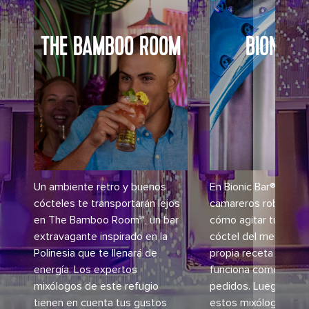
THE BAMBOO ROOM
BIONIC 
Un ambiente retro y buenos
En Bionic Bar®, cono
cócteles te transportarán lejos
camareros robots q
en The Bamboo Room℠, un bar
cómo agitar tu noche
extravagante inspirado en la
cóctel del menú o in
Polinesia que te llenará de
propia receta en un 
energía. Los expertos
funciona como estac
mixólogos de este refugio
pedidos. Luego, obs
tienen en cuenta tus gustos
estos mixólogos me