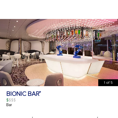
1
of
5
BIONIC BAR
®
$
Bar