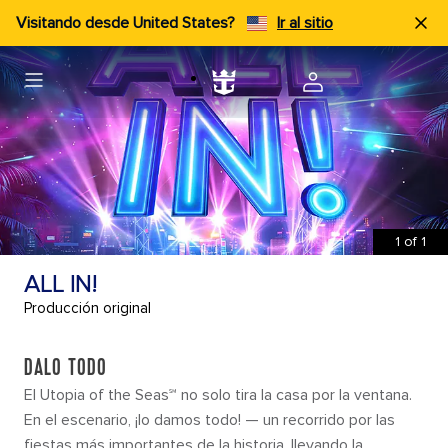
Visitando desde United States?
Ir al sitio
1
of
1
ALL IN!
Producción original
DALO TODO
El Utopia of the Seas℠ no solo tira la casa por la ventana.
En el escenario, ¡lo damos todo! — un recorrido por las
fiestas más importantes de la historia, llevando la