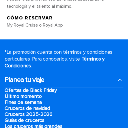
tecnología y el talento al máximo.
CÓMO RESERVAR
My Royal Cruise o Royal App
*La promoción cuenta con términos y condiciones
particulares. Para conocerlos, visite
Términos y
Condiciones
.
Planea tu viaje
Ofertas de Black Friday
Último momento
Fines de semana
Cruceros de navidad
Cruceros 2025-2026
Guías de cruceros
Los cruceros más grandes