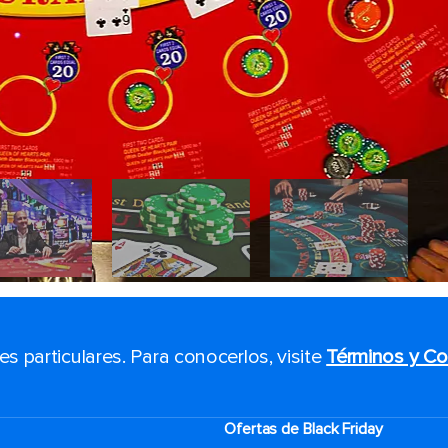
 particulares. Para conocerlos, visite
Términos y Co
Ofertas de Black Friday