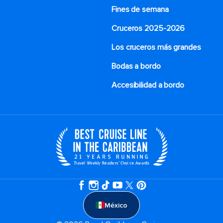
Fines de semana
Cruceros 2025-2026
Los cruceros más grandes
Bodas a bordo
Accesibilidad a bordo
México