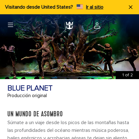
Visitando desde United States?
Ir al sitio
1
of
2
BLUE PLANET
Producción original
UN MUNDO DE ASOMBRO
Súmate a un viaje desde los picos de las montañas hasta
las profundidades del océano mientras música poderosa,
bailes enérgicos y acrobacias aéreas te dejan sin aliento.