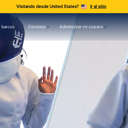
Visitando desde United States?
Ir al sitio
 barcos
Destinos
Administrar mi crucero