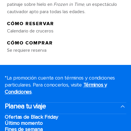
patinaje sobre hielo en
Frozen in Time
, un espectáculo
cautivador apto para todas las edades.
CÓMO RESERVAR
Calendario de cruceros
CÓMO COMPRAR
Se requiere reserva
*La promoción cuenta con términos y condiciones
particulares. Para conocerlos, visite
Términos y
Condiciones
.
Planea tu viaje
Ofertas de Black Friday
Último momento
Fines de semana