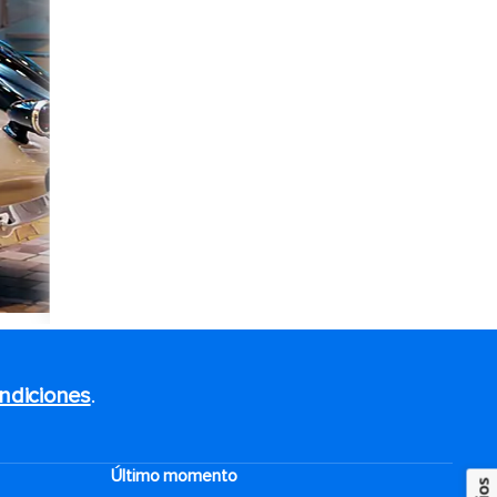
ndiciones
.
Último momento