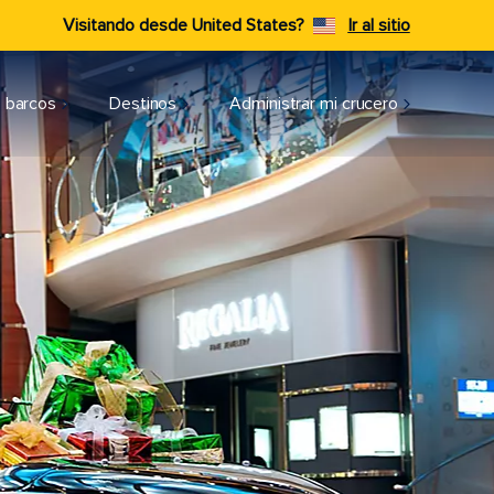
Visitando desde United States?
Ir al sitio
 barcos
Destinos
Administrar mi crucero