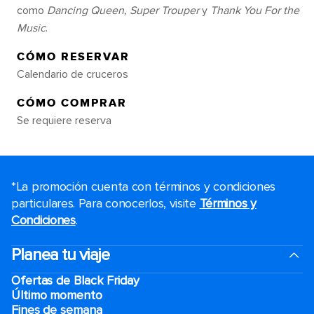
como
Dancing Queen, Super Trouper
y
Thank You For the
Music
.
CÓMO RESERVAR
Calendario de cruceros
CÓMO COMPRAR
Se requiere reserva
*La promoción cuenta con términos y condiciones
particulares. Para conocerlos, visite
Términos y
Condiciones
.
Planea tu viaje
Ofertas de Black Friday
Último momento
Fines de semana