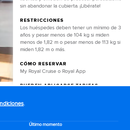
sin abandonar la cubierta. ¡Libérate!
RESTRICCIONES
Los huéspedes deben tener un mínimo de 3
años y pesar menos de 104 kg si miden
menos de 1,82 m o pesar menos de 113 kg si
miden 1,82 m o más.
CÓMO RESERVAR
My Royal Cruise o Royal App
PUEDEN APLICARSE TARIFAS
Los precios están sujetos a cambios y pueden
variar según el mercado y el viaje.
ndiciones
.
MEJORAS EN EL QUANTUM OF THE
SEAS®
Último momento
En este momento, RipCord by iFLY a bordo