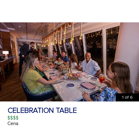
1
of
6
CELEBRATION TABLE
$$$$
Cena