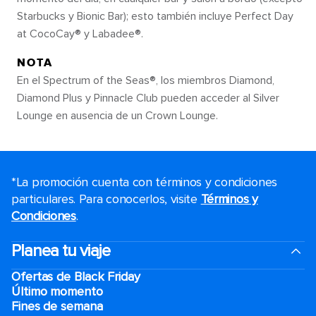
Starbucks y Bionic Bar); esto también incluye Perfect Day
at CocoCay® y Labadee®.
NOTA
En el Spectrum of the Seas®, los miembros Diamond,
Diamond Plus y Pinnacle Club pueden acceder al Silver
Lounge en ausencia de un Crown Lounge.
*La promoción cuenta con términos y condiciones
particulares. Para conocerlos, visite
Términos y
Condiciones
.
Planea tu viaje
Ofertas de Black Friday
Último momento
Fines de semana