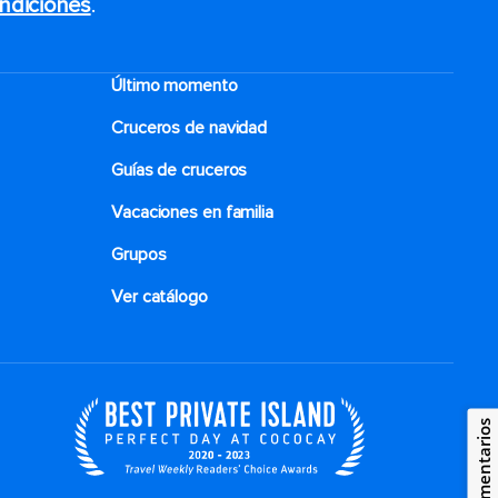
ndiciones
.
My Royal Cruise o Royal App
DESCARGO DE RESPONSABILIDADES
Último momento
La experiencia en Royal Railway puede
Cruceros de navidad
provocar mareos en algunas personas. Si eres
propenso a marearte o tienes alguna
Guías de cruceros
condición médica preexistente, considera
prudentemente si Royal Railway es adecuado
Vacaciones en familia
para ti. Si tienes alguna pregunta, comunícate
Grupos
con el personal de Royal Railway antes de tu
hora de embarque en Hero Station.
Ver catálogo
Comentarios