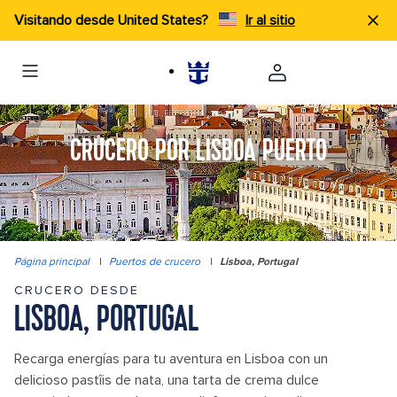
Visitando desde United States?
Ir al sitio
CRUCERO POR LISBOA PUERTO
Página principal
|
Puertos de crucero
|
Lisboa, Portugal
CRUCERO DESDE
LISBOA, PORTUGAL
Recarga energías para tu aventura en Lisboa con un
delicioso pastîis de nata, una tarta de crema dulce