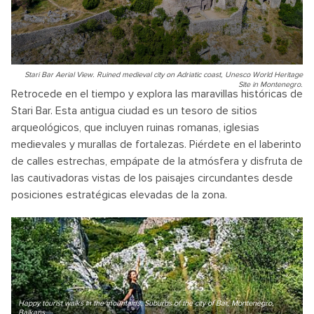
Stari Bar Aerial View. Ruined medieval city on Adriatic coast, Unesco World Heritage
Site in Montenegro.
Retrocede en el tiempo y explora las maravillas históricas de
Stari Bar. Esta antigua ciudad es un tesoro de sitios
arqueológicos, que incluyen ruinas romanas, iglesias
medievales y murallas de fortalezas. Piérdete en el laberinto
de calles estrechas, empápate de la atmósfera y disfruta de
las cautivadoras vistas de los paisajes circundantes desde
posiciones estratégicas elevadas de la zona.
Happy tourist walks in the mountains. Suburbs of the city of Bar, Montenegro,
Balkans.