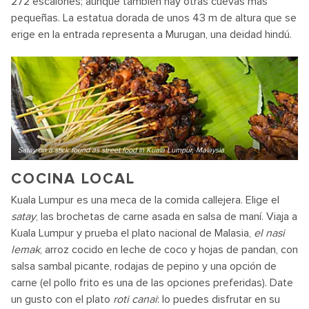
272 escalones; aunque también hay otras cuevas más
pequeñas. La estatua dorada de unos 43 m de altura que se
erige en la entrada representa a Murugan, una deidad hindú.
Satay on a stick found as street food in Kuala Lumpur, Malaysia
COCINA LOCAL
Kuala Lumpur es una meca de la comida callejera. Elige el
satay
, las brochetas de carne asada en salsa de maní. Viaja a
Kuala Lumpur y prueba el plato nacional de Malasia,
el nasi
lemak
, arroz cocido en leche de coco y hojas de pandan, con
salsa sambal picante, rodajas de pepino y una opción de
carne (el pollo frito es una de las opciones preferidas). Date
un gusto con el plato
roti canai
: lo puedes disfrutar en su