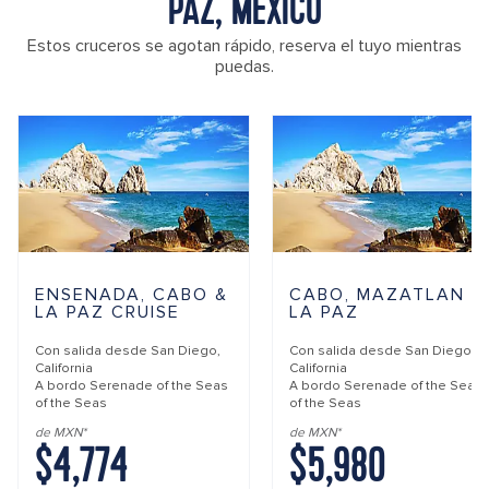
PAZ, MÉXICO
Estos cruceros se agotan rápido, reserva el tuyo mientras
puedas.
ENSENADA, CABO &
CABO, MAZATLAN &
LA PAZ CRUISE
LA PAZ
Con salida desde
San Diego,
Con salida desde
San Diego,
California
California
A bordo
Serenade of the Seas
A bordo
Serenade of the Seas
of the Seas
of the Seas
de MXN*
de MXN*
$4,774
$5,980