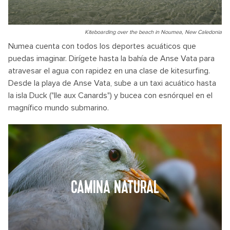
Kiteboarding over the beach in Noumea, New Caledonia
Numea cuenta con todos los deportes acuáticos que
puedas imaginar. Dirígete hasta la bahía de Anse Vata para
atravesar el agua con rapidez en una clase de kitesurfing.
Desde la playa de Anse Vata, sube a un taxi acuático hasta
la isla Duck ("Ile aux Canards") y bucea con esnórquel en el
magnífico mundo submarino.
CAMINA NATURAL