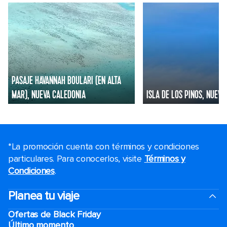
PASAJE HAVANNAH BOULARI (EN ALTA
MAR), NUEVA CALEDONIA
ISLA DE LOS PINOS, NUEVA
*La promoción cuenta con términos y condiciones
particulares. Para conocerlos, visite
Términos y
Condiciones
.
Planea tu viaje
Ofertas de Black Friday
Último momento