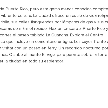
de Puerto Rico, pero esta gema menos conocida compit
su vibrante cultura. La ciudad ofrece un estilo de vida relaj
riolla, sus calles flanqueadas por lámparas de gas y sus c
s aceras de mármol rosado. Haz un crucero a Puerto Rico 
corres el paseo tablado La Guancha. Explora el Centro
ico que incluye un cementerio antiguo. Los cayos frente a
visitar con un paseo en ferry. Un recorrido nocturno po
iones. O sube al monte El Vigia para pararte sobre la torre
er la ciudad en todo su esplendor.