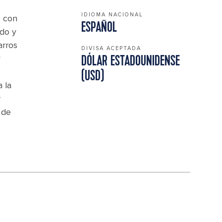
IDIOMA NACIONAL
e con
ESPAÑOL
ado y
arros
DIVISA ACEPTADA
y
DÓLAR ESTADOUNIDENSE
(USD)
 la
r
 de