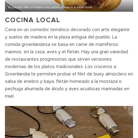
A roasted fillet of halibut and potato puree in a white bowl
COCINA LOCAL
Cena en un comedor temático decorado con arte elegante
y suelos de madera en la plaza antigua del pueblo. La
comida groenlandesa se basa en carne de mamíferos
marinos, en la caza, aves y el fletán. Hay una gran variedad
de restaurantes progresistas que sirven versiones
modernas de los platos tradicionales. Los cruceros a
Groenlandia te permiten probar el filet de buey almizclero en
salsa de enebro y baya, fletán horneado a la mostaza o
pechuga ahumada de álcido y aves acuáticas marinadas en
miel.