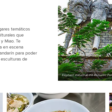
gares temáticos
ulturales que
 y Miao. Te
ta en escena
andarín para poder
 esculturas de
Elephant statues at the Romantic Par