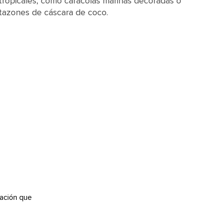
tropicales, como caracolas marinas decoradas o
tazones de cáscara de coco.
ación que