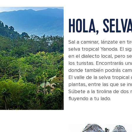
HOLA, SELV
Sal a caminar, lánzate en ti
selva tropical Yanoda. El si
en el dialecto local, pero s
los turistas. Encontrarás u
donde también podrás camin
El valle de la selva tropica
plantas, entre las que se i
Súbete a la tirolina de do
fluyendo a tu lado.
A lake in the Yanoda rain forest in Ch