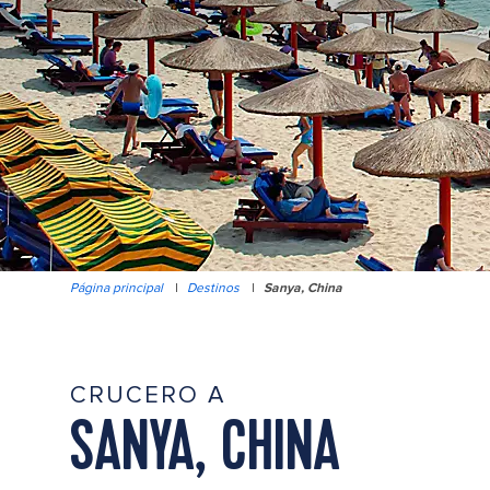
Página principal
|
Destinos
|
Sanya, China
CRUCERO A
SANYA, CHINA