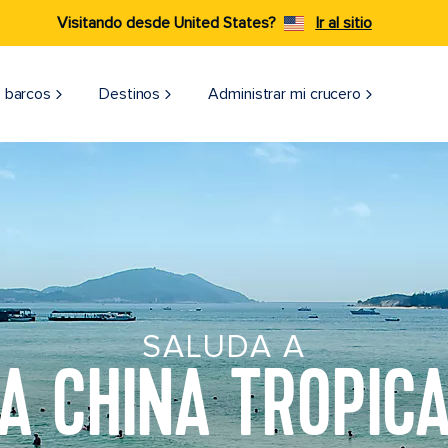
Visitando desde United States?
Ir al sitio
 barcos
Destinos
Administrar mi crucero
SALUDA A
A CHINA TROPIC