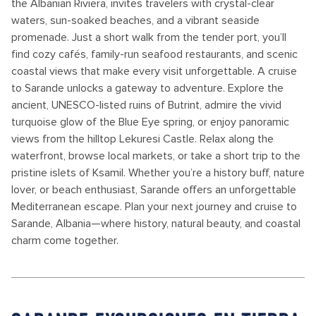
the Albanian Riviera, invites travelers with crystal-clear
waters, sun-soaked beaches, and a vibrant seaside
promenade. Just a short walk from the tender port, you’ll
find cozy cafés, family-run seafood restaurants, and scenic
coastal views that make every visit unforgettable. A cruise
to Sarande unlocks a gateway to adventure. Explore the
ancient, UNESCO-listed ruins of Butrint, admire the vivid
turquoise glow of the Blue Eye spring, or enjoy panoramic
views from the hilltop Lekuresi Castle. Relax along the
waterfront, browse local markets, or take a short trip to the
pristine islets of Ksamil. Whether you’re a history buff, nature
lover, or beach enthusiast, Sarande offers an unforgettable
Mediterranean escape. Plan your next journey and cruise to
Sarande, Albania—where history, natural beauty, and coastal
charm come together.