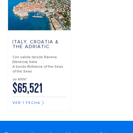
ITALY, CROATIA &
THE ADRIATIC
Con salida desde
Rávena
(Venecia), Italia
A bordo
Brilliance of the Seas
of the Seas
de MXN*
$65,521
VER 1 FECHA