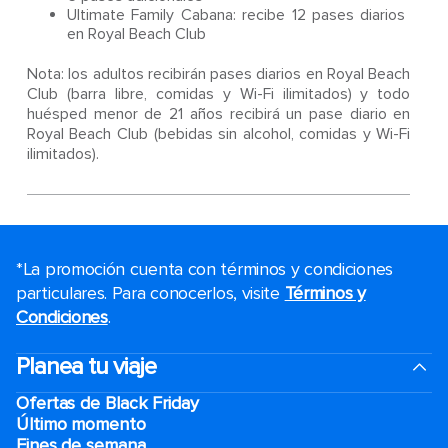
Ultimate Family Cabana: recibe 12 pases diarios
en Royal Beach Club
Nota: los adultos recibirán pases diarios en Royal Beach
Club (barra libre, comidas y Wi-Fi ilimitados) y todo
huésped menor de 21 años recibirá un pase diario en
Royal Beach Club (bebidas sin alcohol, comidas y Wi-Fi
ilimitados).
*La promoción cuenta con términos y condiciones
particulares. Para conocerlos, visite
Términos y
Condiciones
.
Planea tu viaje
Ofertas de Black Friday
Último momento
Fines de semana