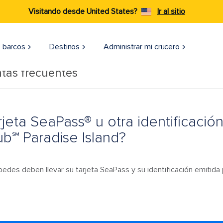
Visitando desde United States?
Ir al sitio
 barcos
Destinos
Administrar mi crucero
tas frecuentes
jeta SeaPass® u otra identificación
b℠ Paradise Island?
pedes deben llevar su tarjeta SeaPass y su identificación emitida 