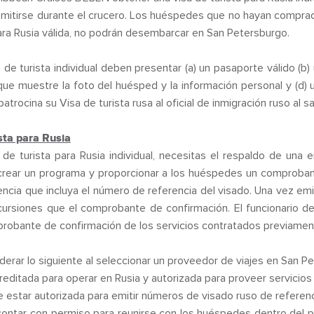
emitirse durante el crucero. Los huéspedes que no hayan compra
para Rusia válida, no podrán desembarcar en San Petersburgo.
e turista individual deben presentar (a) un pasaporte válido (b) u
que muestre la foto del huésped y la información personal y (d) 
atrocina su Visa de turista rusa al oficial de inmigración ruso al sa
sta para Rusia
de turista para Rusia individual, necesitas el respaldo de una
rear un programa y proporcionar a los huéspedes un comprobant
ncia que incluya el número de referencia del visado. Una vez emit
rsiones que el comprobante de confirmación. El funcionario de 
mprobante de confirmación de los servicios contratados previamen
rar lo siguiente al seleccionar un proveedor de viajes en San P
editada para operar en Rusia y autorizada para proveer servicios 
 estar autorizada para emitir números de visado ruso de referenc
contar con permiso para reunirse con los huéspedes dentro del 