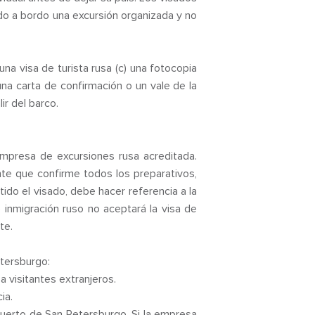
do a bordo una excursión organizada y no
na visa de turista rusa (c) una fotocopia
una carta de confirmación o un vale de la
lir del barco.
 empresa de excursiones rusa acreditada.
e que confirme todos los preparativos,
ido el visado, debe hacer referencia a la
inmigración ruso no aceptará la visa de
te.
etersburgo:
a visitantes extranjeros.
ia.
puerto de San Petersburgo. Si la empresa