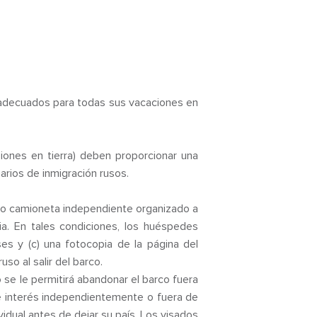
adecuados para todas sus vacaciones en
ones en tierra) deben proporcionar una
arios de inmigración rusos.
l o camioneta independiente organizado a
a. En tales condiciones, los huéspedes
ses y (c) una fotocopia de la página del
uso al salir del barco.
o se le permitirá abandonar el barco fuera
 de interés independientemente o fuera de
idual antes de dejar su país. Los visados