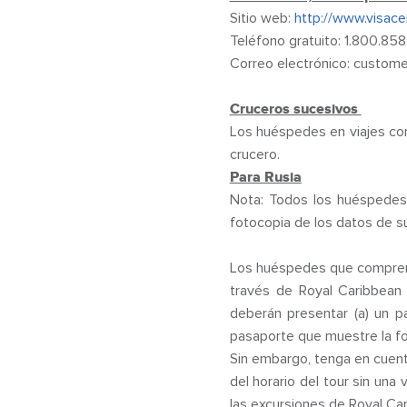
Sitio web:
http://www.visace
Teléfono gratuito: 1.800.85
Correo electrónico: custom
Cruceros sucesivos
Los huéspedes en viajes co
crucero.
Para Rusia
Nota: Todos los huéspedes 
fotocopia de los datos de su
Los huéspedes que compren c
través de Royal Caribbean 
deberán presentar (a) un pa
pasaporte que muestre la foto
Sin embargo, tenga en cuenta 
del horario del tour sin un
las excursiones de Royal Car