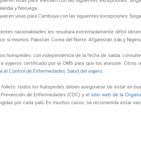
uieren visas para Vietnam con las siguientes excepciones: Singapur,
nlandia y Noruega.
uieren visas para Camboya con las siguientes excepciones: Singapur
ientes nacionalidades les resultará extremadamente difícil obt
or sí mismos; Pakistán, Corea del Norte, Afganistán, Irak y Nigeria
huéspedes, con independencia de la fecha de salida, consulten 
ra viajeros certificado por la OMS para que los asesore. Otros
a el Control de Enfermedades, Salud del viajero.
folleto, todos los huéspedes deben asegurarse de estar en buen
la Prevención de Enfermedades (CDC) y el
sitio web de la Organi
igidas por cada país. En muchos casos, se recomienda estar vac