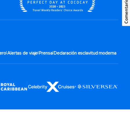
Comentarios
|
|
|
ero
Alertas de viaje
Prensa
Declaración esclavitud moderna