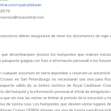
ntral.com/royalcaribbean
8.8579
erservice@visacentral.com
nsecutivos deben asegurarse de tener los documentos de viaje 
que desembarquen (incluso los huéspedes que realicen excursi
 pasaporte (página con foto e información personal) a los funcion
ualquier excursión en tierra disponible o reserven un automóvi
Cruises en San Petersburgo no necesitarán una visa para Rusi
saporte válido (b) un boleto turístico de Royal Caribbean Crui
 del huésped y la información personal al oficial de inmigración r
que sin visa, las visitas se limitan al período de la excursión y n
a visa de turista rusa. Los huéspedes que deseen visitar lugares
ibbean Cruises DEBEN obtener una visa de turista para Rusia indiv