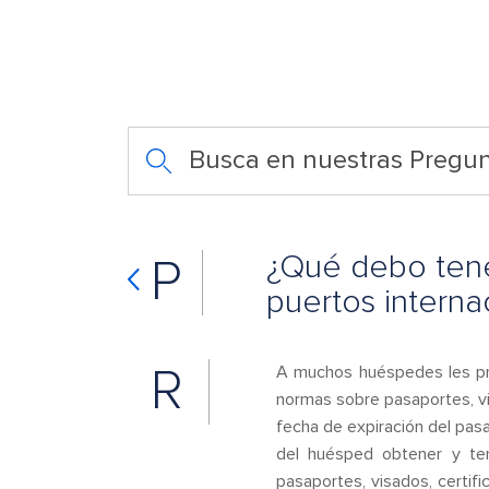
Busca en nuestras Pregun
¿Qué debo tener
P
puertos interna
R
A muchos huéspedes les pre
normas sobre pasaportes, v
fecha de expiración del pasa
del huésped obtener y ten
pasaportes, visados, certifi