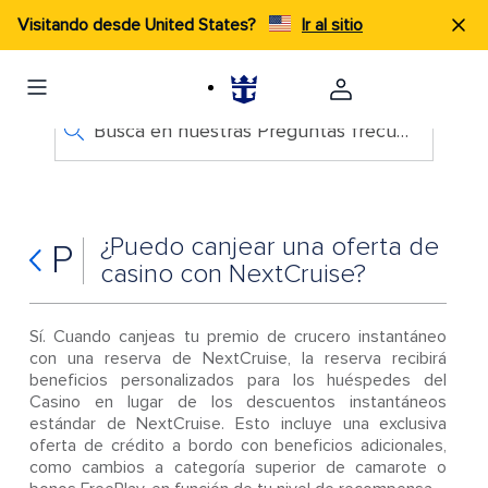
Visitando desde United States?
Ir al sitio
Busca en nuestras Preguntas frecuentes
¿Puedo canjear una oferta de
P
casino con NextCruise?
Sí. Cuando canjeas tu premio de crucero instantáneo
con una reserva de NextCruise, la reserva recibirá
beneficios personalizados para los huéspedes del
Casino en lugar de los descuentos instantáneos
estándar de NextCruise. Esto incluye una exclusiva
oferta de crédito a bordo con beneficios adicionales,
como cambios a categoría superior de camarote o