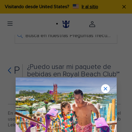
Visitando desde United States?
Ir al sitio
Busca en nuestras Preguntas frecuentes
¿Puedo usar mi paquete de
P
bebidas en Royal Beach Club℠
Lelepa? ¿Puedo comprar
bebidas si no tengo un
paquete de bebidas?
En el futuro se proporcionará más información sobre el
uso de los paquetes de bebidas en Royal Beach Club
Lelepa.