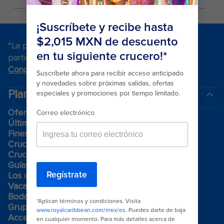
*La promoción cuenta con términos y condiciones
particulares. Para conocerlos, visite
Términos y
Condiciones
.
Planea tu viaje
Ofertas de Black Friday
Último momento
Fines de semana
Cruceros de navidad
Cruceros 2025-2026
Guías de cruceros
Los cruceros más grandes
Vacaciones en familia
Bodas a bordo
Grupos
Accesibilidad a bordo