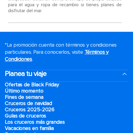
para el agua y ropa de recambio si tienes planes de
disfrutar del mar.
*La promoción cuenta con términos y condiciones
particulares. Para conocerlos, visite
Términos y
Condiciones
.
Planea tu viaje
Ofertas de Black Friday
Último momento
Fines de semana
Cruceros de navidad
Cruceros 2025-2026
Guías de cruceros
Los cruceros más grandes
Vacaciones en familia