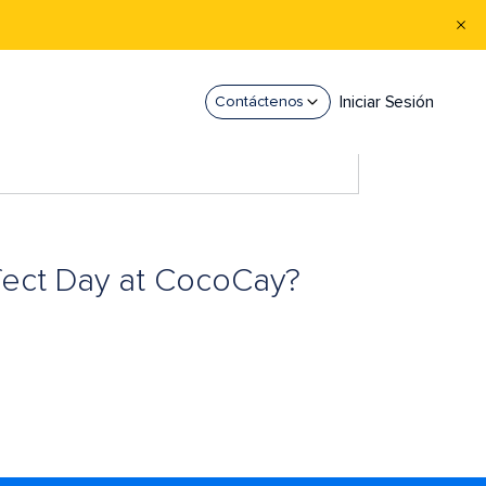
Iniciar Sesión
Contáctenos
fect Day at CocoCay?