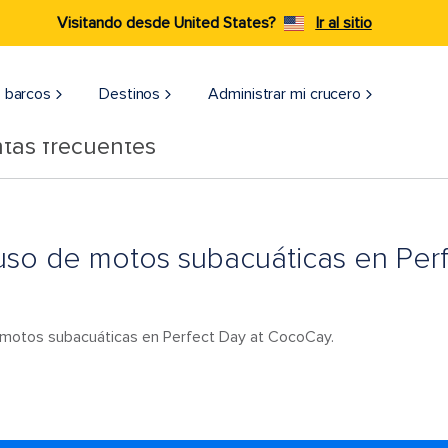
Visitando desde United States?
Ir al sitio
 barcos
Destinos
Administrar mi crucero
tas frecuentes
 uso de motos subacuáticas en Per
e motos subacuáticas en Perfect Day at CocoCay.