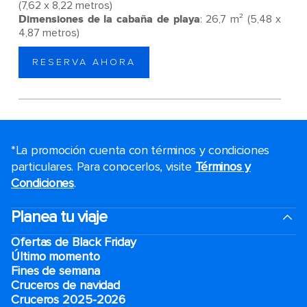
(7,62 x 8,22 metros)
Dimensiones de la cabaña de playa
: 26,7 m² (5,48 x
4,87 metros)
RESERVA AHORA
*La promoción cuenta con términos y condiciones
particulares. Para conocerlos, visite
Términos y
Condiciones
.
Planea tu viaje
Ofertas de Black Friday
Último momento
Fines de semana
Cruceros de navidad
Cruceros 2025-2026