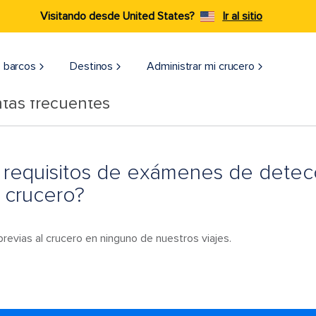
Visitando desde United States?
Ir al sitio
 barcos
Destinos
Administrar mi crucero
tas frecuentes
 requisitos de exámenes de detecc
 crucero?
revias al crucero en ninguno de nuestros viajes.