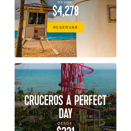
DESDE
$4,278
RESERVAR
CRUCEROS A PERFECT
DAY
DESDE