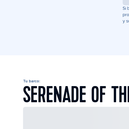
Si 
pro
y s
Tu barco:
SERENADE OF TH