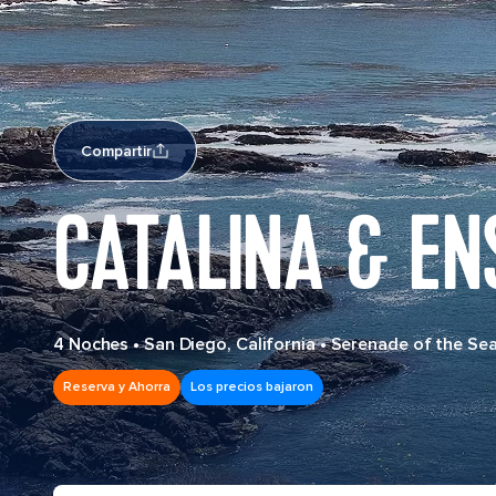
Compartir
CATALINA & EN
4 Noches
•
San Diego, California
•
Serenade of the Se
Reserva y Ahorra
Los precios bajaron