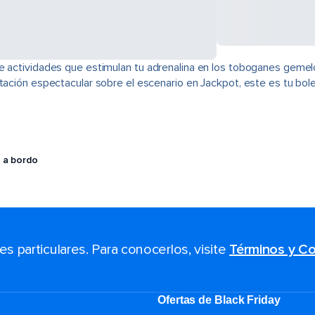
e actividades que estimulan tu adrenalina en los toboganes gemel
tación espectacular sobre el escenario en Jackpot, este es tu bole
 a bordo
 particulares. Para conocerlos, visite
Términos y Co
Ofertas de Black Friday