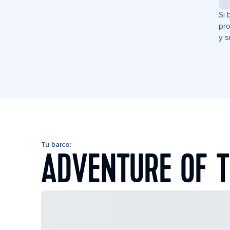
Si 
pro
y s
Tu barco:
ADVENTURE OF T