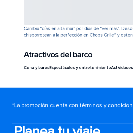
Cambia "días en alta mar" por días de "ver más". Desd
chisporrotean a la perfección en Chops Grille℠ y osten
Atractivos del barco
Cena y bares
Espectáculos y entretenimiento
Actividades
*La promoción cuenta con términos y condiciones
Planea tu viaje