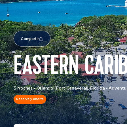
Compartir
EASTERN CARI
5 Noches
•
Orlando (Port Canaveral), Florida
•
Adventur
Reserva y Ahorra