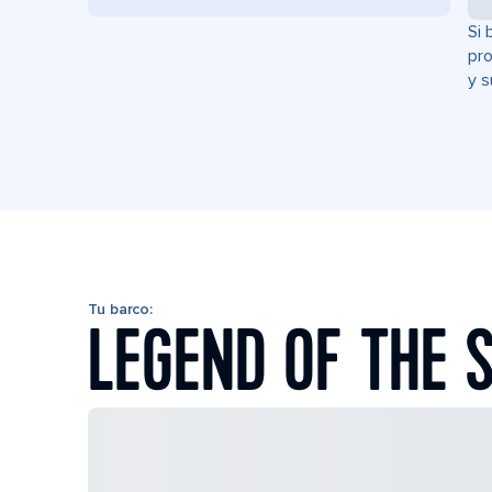
Si 
pro
y s
Tu barco:
LEGEND OF THE 