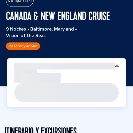
Compartir
CANADA & NEW ENGLAND CRUISE
9 Noches
•
Baltimore, Maryland
•
Vision of the Seas
Reserva y Ahorra
ITINERARIO Y EXCURSIONES