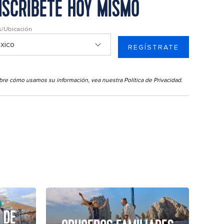
NSCRÍBETE HOY MISMO
s/Ubicación
REGÍSTRATE
sobre cómo usamos su información, vea nuestra
Política de Privacidad
.
 DE