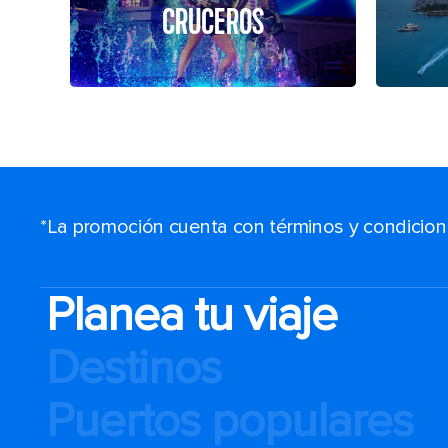
CRUCEROS
*La promoción cuenta con términos y condiciones
Planea tu viaje
Destinos
Puertos populares