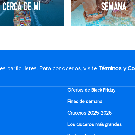
CERCA DE MÍ
SEMANA
 particulares. Para conocerlos, visite
Términos y Co
Ofertas de Black Friday
Fines de semana
Cruceros 2025-2026
Los cruceros más grandes