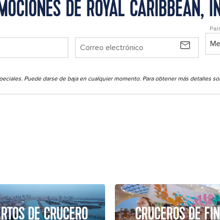
OCIONES DE ROYAL CARIBBEAN, I
Paí
mail_outline
 especiales. Puede darse de baja en cualquier momento. Para obtener más detalles 
RTOS DE CRUCERO
CRUCEROS DE FIN