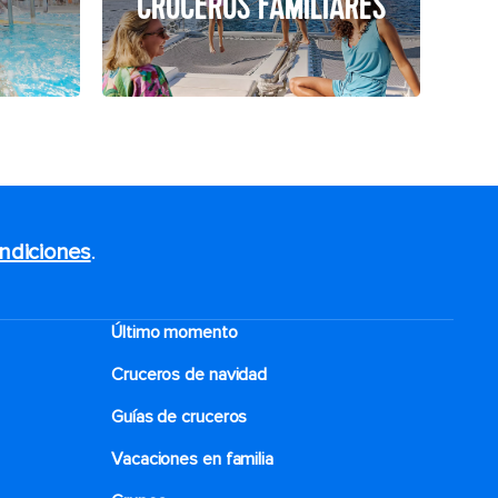
CRUCEROS FAMILIARES
ndiciones
.
Último momento
Cruceros de navidad
Guías de cruceros
Vacaciones en familia