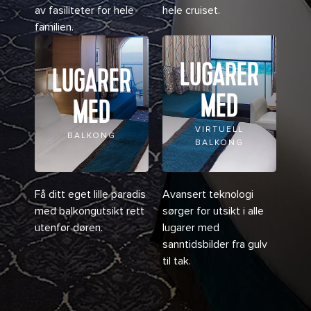
av fasiliteter for hele
hele cruiset.
familien.
LUGARER
LUGARER
MED
MED
VIRTUELL
BALKONG
BALKONG
Få ditt eget lille paradis
Avansert teknologi
med balkongutsikt rett
sørger for utsikt i alle
utenfor døren.
lugarer med
sanntidsbilder fra gulv
til tak.