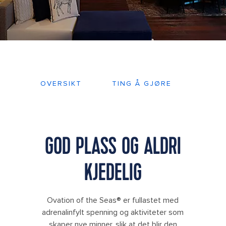
OVERSIKT
TING Å GJØRE
DEKK
GOD PLASS OG ALDRI
KJEDELIG
Ovation of the Seas® er fullastet med
adrenalinfylt spenning og aktiviteter som
skaper nye minner, slik at det blir den