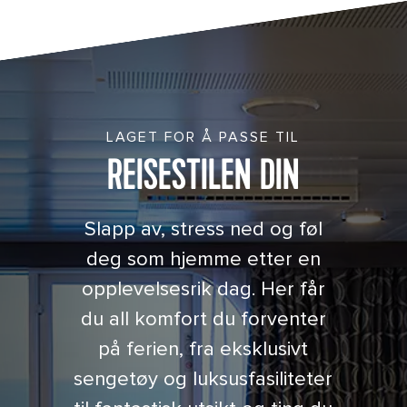
Cruise Junior Suite with Balcony Cat. JS
LAGET FOR Å PASSE TIL
REISESTILEN DIN
Slapp av, stress ned og føl
deg som hjemme etter en
opplevelsesrik dag. Her får
du all komfort du forventer
på ferien, fra eksklusivt
sengetøy og luksusfasiliteter