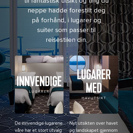
til fantastisk utsikt og ting du
neppe hadde forestilt deg
på forhånd, i lugarer og
suiter som passer til
reisestilen din.
LUGARER
INNVENDIGE
MED
LUGARER
HAVUTSIKT
De innvendige lugarene
Nyt utsikten over havet
våre har et stort utvalg
og landskapet gjennom